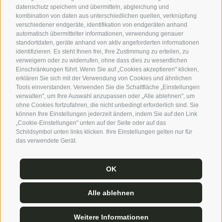
datenschutz speichern und übermitteln, abgleichung und
Stube
und die exklusive
Vinothek
buchen. Die
kombination von daten aus unterschiedlichen quellen, verknüpfung
Räumlichkeiten sind perfekt für Ihren
persönlichen
verschiedener endgeräte, identifikation von endgeräten anhand
automatisch übermittelter informationen, verwendung genauer
Moment
: Wir haben bereits mehrere
Hochzeiten
standortdaten, geräte anhand von aktiv angeforderten informationen
(so viele Emotionen, so viel Magie), erfolgreiche
identifizieren. Es steht Ihnen frei, Ihre Zustimmung zu erteilen, zu
verweigern oder zu widerrufen, ohne dass dies zu wesentlichen
Firmenveranstaltungen
(Teambuilding bedeutet
Einschränkungen führt. Wenn Sie auf „Cookies akzeptieren" klicken,
hier Empathie, Austausch, neue Begeisterung),
erklären Sie sich mit der Verwendung von Cookies und ähnlichen
Konferenzen
,
Fotoshootings
veranstaltet. Und auf
Tools einverstanden. Verwenden Sie die Schaltfläche „Einstellungen
verwalten", um Ihre Auswahl anzupassen oder „Alle ablehnen", um
der Tagesordnung stehen fabelhafte Partys,
ohne Cookies fortzufahren, die nicht unbedingt erforderlich sind. Sie
Jubiläen
, Taufen, Geburtstage,
können Ihre Einstellungen jederzeit ändern, indem Sie auf den Link
„Cookie-Einstellungen" unten auf der Seite oder auf das
Junggesellenabschiede
...
Schildsymbol unten links klicken. Ihre Einstellungen gelten nur für
das verwendete Gerät.
Gerne helfen wir Ihnen, Ihren besonderen Anlass
gebührend zu feiern und zu seinem Erfolg
OK
beizutragen.
Alle ablehnen
MELDEN SIE SICH BEI UNS
Weitere Informationen