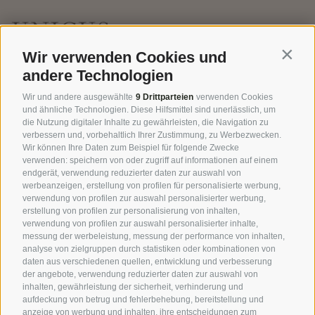
UNICUS_
EINZIGARTIG, WIE SIE
Wir verwenden Cookies und
Contin
andere Technologien
Besondere Anlässe in Ihrem Romantik
Wir und andere ausgewählte
9 Drittparteien
verwenden Cookies
Chalet in Südtirol
und ähnliche Technologien. Diese Hilfsmittel sind unerlässlich, um
die Nutzung digitaler Inhalte zu gewährleisten, die Navigation zu
verbessern und, vorbehaltlich Ihrer Zustimmung, zu Werbezwecken.
Manche Tage verdienen es, besonders gefeiert zu
Wir können Ihre Daten zum Beispiel für folgende Zwecke
verwenden: speichern von oder zugriff auf informationen auf einem
werden. Damit sie einem für immer in Erinnerung
endgerät, verwendung reduzierter daten zur auswahl von
bleiben, braucht es nicht zuletzt die richtige
werbeanzeigen, erstellung von profilen für personalisierte werbung,
verwendung von profilen zur auswahl personalisierter werbung,
Atmosphäre – und was würde sich dazu besser
erstellung von profilen zur personalisierung von inhalten,
eignen als unsere Romantik Chalets in Südtirol,
verwendung von profilen zur auswahl personalisierter inhalte,
messung der werbeleistung, messung der performance von inhalten,
unsere gemütliche Stube oder unsere exklusive
analyse von zielgruppen durch statistiken oder kombinationen von
Vinothek? Denn im Amus Chalet Dorf riecht es an
daten aus verschiedenen quellen, entwicklung und verbesserung
jeder Ecke nach
Feiern
, Geselligkeit,
Begegnung
der angebote, verwendung reduzierter daten zur auswahl von
inhalten, gewährleistung der sicherheit, verhinderung und
und Austausch. Neben den Chalets oder sogar dem
aufdeckung von betrug und fehlerbehebung, bereitstellung und
ganzen Chaletdorf
können Sie auch die gemütliche
anzeige von werbung und inhalten, ihre entscheidungen zum