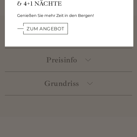
4+1 NÄCHTE
Genießen Sie mehr Zeit in den Bergen!
ZUM ANGEBOT
Ausstattung
Kuschelecke und Schlafzimmer mit
Preisinfo
Panoramablick
Badezimmer mit Dusche und WC
Kochnische mit Kaffe- und Teeecke
Grundriss