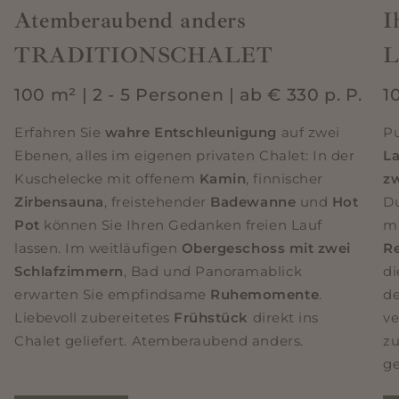
Atemberaubend anders
I
TRADITIONSCHALET
L
100 m² | 2 - 5 Personen | ab € 330 p. P.
1
Erfahren Sie
wahre Entschleunigung
auf zwei
Pu
Ebenen, alles im eigenen privaten Chalet: In der
L
Kuschelecke mit offenem
Kamin
, finnischer
z
Zirbensauna
, freistehender
Badewanne
und
Hot
D
Pot
können Sie Ihren Gedanken freien Lauf
mi
lassen. Im weitläufigen
Obergeschoss mit zwei
R
Schlafzimmern
, Bad und Panoramablick
di
erwarten Sie empfindsame
Ruhemomente
.
de
Liebevoll zubereitetes
Frühstück
direkt ins
ve
Chalet geliefert. Atemberaubend anders.
zu
ge