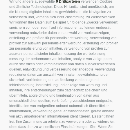
Wir und andere ausgewählte
9 Drittparteien
verwenden Cookies
und ähnliche Technologien. Diese Hilfsmittel sind unerlässlich, um
die Nutzung digitaler Inhalte zu gewährleisten, die Navigation zu
verbessern und, vorbehaltlich Ihrer Zustimmung, zu Werbezwecken.
Wir können Ihre Daten zum Beispiel für folgende Zwecke verwenden:
speichern von oder zugriff auf informationen auf einem endgerät,
verwendung reduzierter daten zur auswahl von werbeanzeigen,
erstellung von profilen für personalisierte werbung, verwendung von
profilen zur auswahl personalisierter werbung, erstellung von profilen
zur personalisierung von inhalten, verwendung von profilen zur
Immer informiert? Ja natürlich
auswahl personalisierter inhalte, messung der werbeleistung,
messung der performance von inhalten, analyse von zielgruppen
durch statistiken oder kombinationen von daten aus verschiedenen
NEWSLETTER ANMELDEN
quellen, entwicklung und verbesserung der angebote, verwendung
reduzierter daten zur auswahl von inhalten, gewährleistung der
sicherheit, verhinderung und aufdeckung von betrug und
fehlerbehebung, bereitstellung und anzeige von werbung und
inhalten, ihre entscheidungen zum datenschutz speichern und
PREIS BERECHNEN
JETZT ANFRAGEN
übermitteln, abgleichung und kombination von daten aus
unterschiedlichen quellen, verknüpfung verschiedener endgeräte,
ONLINE BUCHEN
GUTSCHEIN
JOBS
identifikation von endgeräten anhand automatisch übermittelter
informationen, verwendung genauer standortdaten, geräte anhand
SOCIAL WALL
ANREISE
URLAUB MIT HUND
von aktiv angeforderten informationen identifizieren. Es steht Ihnen
SMART WORKING
frei, Ihre Zustimmung zu erteilen, zu verweigern oder zu widerrufen,
ohne dass dies zu wesentlichen Einschränkungen führt. Wenn Sie