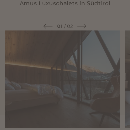
Amus Luxuschalets in Südtirol
01
/
02