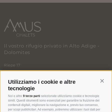
Il vostro rifugio privato in Alto Adige -
Dolomites
Riepe 17
I-39030 Rasun Anterselva (BZ)
•
Alto Adige
T
+39 331 2989330
•
info@amus.bz
Utilizziamo i cookie e altre
Contin
tecnologie
Noi e altre
9 terze parti
selezionate utilizziamo cookie e tecnologie
simili. Questi strumenti sono essenziali per garantire la fruizione dei
contenuti digitali, migliorare la navigazione e, previo tuo consenso,
per scopi pubblicitari. Ad esempio, potremmo utilizzare i tuoi dati per