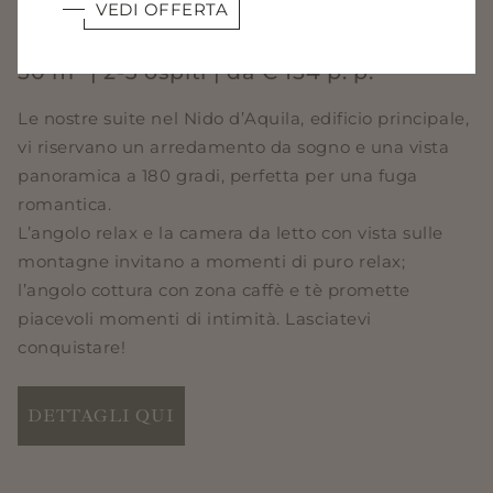
VEDI OFFERTA
PRINCIPALE
50 m² | 2-3 ospiti | da € 154 p. p.
Le nostre suite nel Nido d’Aquila, edificio principale,
vi riservano un arredamento da sogno e una vista
panoramica a 180 gradi, perfetta per una fuga
romantica.
L’angolo relax e la camera da letto con vista sulle
montagne invitano a momenti di puro relax;
l’angolo cottura con zona caffè e tè promette
piacevoli momenti di intimità. Lasciatevi
conquistare!
DETTAGLI QUI