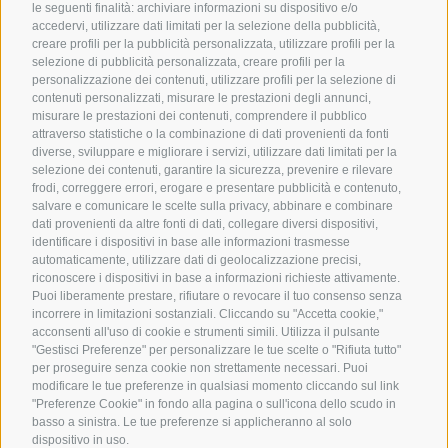
le seguenti finalità: archiviare informazioni su dispositivo e/o
accedervi, utilizzare dati limitati per la selezione della pubblicità,
creare profili per la pubblicità personalizzata, utilizzare profili per la
selezione di pubblicità personalizzata, creare profili per la
personalizzazione dei contenuti, utilizzare profili per la selezione di
Sempre aggiornati? Ma certo
contenuti personalizzati, misurare le prestazioni degli annunci,
misurare le prestazioni dei contenuti, comprendere il pubblico
ISCRIZIONE ALLA NEWSLETTER
attraverso statistiche o la combinazione di dati provenienti da fonti
diverse, sviluppare e migliorare i servizi, utilizzare dati limitati per la
selezione dei contenuti, garantire la sicurezza, prevenire e rilevare
frodi, correggere errori, erogare e presentare pubblicità e contenuto,
salvare e comunicare le scelte sulla privacy, abbinare e combinare
CALCOLA TARIFFA
RICHIEDI ORA
dati provenienti da altre fonti di dati, collegare diversi dispositivi,
identificare i dispositivi in base alle informazioni trasmesse
PRENOTA ONLINE
BUONO REGALO
JOBS
automaticamente, utilizzare dati di geolocalizzazione precisi,
riconoscere i dispositivi in base a informazioni richieste attivamente.
SOCIAL WALL
COME RAGGIUNGERCI
Puoi liberamente prestare, rifiutare o revocare il tuo consenso senza
incorrere in limitazioni sostanziali. Cliccando su "Accetta cookie,"
VACANZA CON IL CANE
SMART WORKING
acconsenti all'uso di cookie e strumenti simili. Utilizza il pulsante
"Gestisci Preferenze" per personalizzare le tue scelte o "Rifiuta tutto"
per proseguire senza cookie non strettamente necessari. Puoi
modificare le tue preferenze in qualsiasi momento cliccando sul link
"Preferenze Cookie" in fondo alla pagina o sull'icona dello scudo in
basso a sinistra. Le tue preferenze si applicheranno al solo
dispositivo in uso.
MOSTRA PARTNER