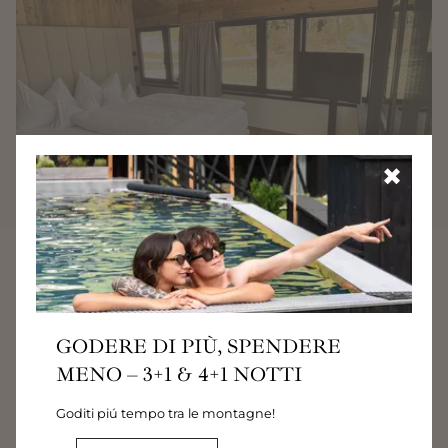
✖
01
/
03
GODERE DI PIÙ, SPENDERE
Tempo da godersi in due!
MENO – 3+1 & 4+1 NOTTI
AMUS SUITE NEL NIDO
Goditi piú tempo tra le montagne!
D’AQUIA, EDIFICIO