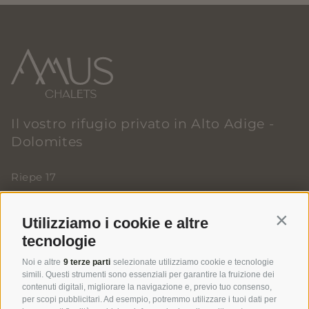
Il vostro rifugio privato in Alto Adige -
Dolomites
Riepe 17
I-39030 Rasun Anterselva (BZ)
•
Alto Adige
T
+39 331 2989330
•
info@amus.bz
Utilizziamo i cookie e altre
Contin
tecnologie
Noi e altre
9 terze parti
selezionate utilizziamo cookie e tecnologie
simili. Questi strumenti sono essenziali per garantire la fruizione dei
contenuti digitali, migliorare la navigazione e, previo tuo consenso,
per scopi pubblicitari. Ad esempio, potremmo utilizzare i tuoi dati per