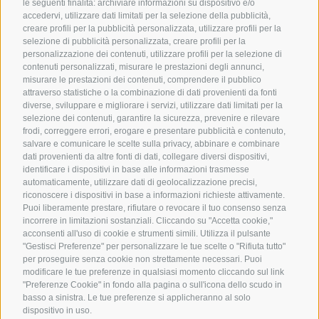
le seguenti finalità: archiviare informazioni su dispositivo e/o
accedervi, utilizzare dati limitati per la selezione della pubblicità,
creare profili per la pubblicità personalizzata, utilizzare profili per la
selezione di pubblicità personalizzata, creare profili per la
personalizzazione dei contenuti, utilizzare profili per la selezione di
Sempre aggiornati? Ma certo
contenuti personalizzati, misurare le prestazioni degli annunci,
misurare le prestazioni dei contenuti, comprendere il pubblico
ISCRIZIONE ALLA NEWSLETTER
attraverso statistiche o la combinazione di dati provenienti da fonti
diverse, sviluppare e migliorare i servizi, utilizzare dati limitati per la
selezione dei contenuti, garantire la sicurezza, prevenire e rilevare
frodi, correggere errori, erogare e presentare pubblicità e contenuto,
salvare e comunicare le scelte sulla privacy, abbinare e combinare
CALCOLA TARIFFA
RICHIEDI ORA
dati provenienti da altre fonti di dati, collegare diversi dispositivi,
identificare i dispositivi in base alle informazioni trasmesse
PRENOTA ONLINE
BUONO REGALO
JOBS
automaticamente, utilizzare dati di geolocalizzazione precisi,
riconoscere i dispositivi in base a informazioni richieste attivamente.
SOCIAL WALL
COME RAGGIUNGERCI
Puoi liberamente prestare, rifiutare o revocare il tuo consenso senza
incorrere in limitazioni sostanziali. Cliccando su "Accetta cookie,"
VACANZA CON IL CANE
SMART WORKING
acconsenti all'uso di cookie e strumenti simili. Utilizza il pulsante
"Gestisci Preferenze" per personalizzare le tue scelte o "Rifiuta tutto"
per proseguire senza cookie non strettamente necessari. Puoi
modificare le tue preferenze in qualsiasi momento cliccando sul link
"Preferenze Cookie" in fondo alla pagina o sull'icona dello scudo in
basso a sinistra. Le tue preferenze si applicheranno al solo
dispositivo in uso.
MOSTRA PARTNER