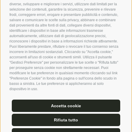
diverse, sviluppare e migliorare i servizi, utilizzare dati limitati per la
selezione dei contenuti, garantire la sicurezza, prevenire e rilevare
frodi, correggere errori, erogare e presentare pubblicità e contenuto,
salvare e comunicare le scelte sulla privacy, abbinare e combinare
CALCOLA TARIFFA
RICHIEDI ORA
dati provenienti da altre fonti di dati, collegare diversi dispositivi,
identificare i dispositivi in base alle informazioni trasmesse
PRENOTA ONLINE
BUONO REGALO
JOBS
automaticamente, utilizzare dati di geolocalizzazione precisi,
riconoscere i dispositivi in base a informazioni richieste attivamente.
SOCIAL WALL
COME RAGGIUNGERCI
Puoi liberamente prestare, rifiutare o revocare il tuo consenso senza
incorrere in limitazioni sostanziali. Cliccando su "Accetta cookie,"
VACANZA CON IL CANE
SMART WORKING
acconsenti all'uso di cookie e strumenti simili. Utilizza il pulsante
"Gestisci Preferenze" per personalizzare le tue scelte o "Rifiuta tutto"
per proseguire senza cookie non strettamente necessari. Puoi
modificare le tue preferenze in qualsiasi momento cliccando sul link
"Preferenze Cookie" in fondo alla pagina o sull'icona dello scudo in
basso a sinistra. Le tue preferenze si applicheranno al solo
dispositivo in uso.
MOSTRA PARTNER
CREDITS
|
MAPPA DEL SITO
|
COOKIE POLICY
|
PRIVACY
|
Accetta cookie
PREFERENZE COOKIES
|
IVA:IT01389770213
created with passion by
Rifiuta tutto