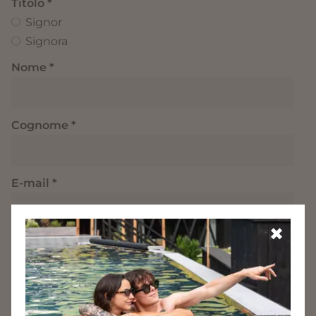
Titolo
Signor
Signora
Nome
Cognome
E-mail
✖
Telefono
Messaggio