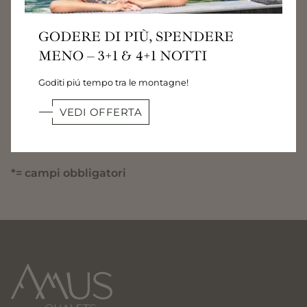
GODERE DI PIÙ, SPENDERE
MENO – 3+1 & 4+1 NOTTI
Letto e compreso la
privacy policy
, autorizzo il Titolare al
Goditi piú tempo tra le montagne!
trattamento dei dati personali
VEDI OFFERTA
*= campi obbligatori